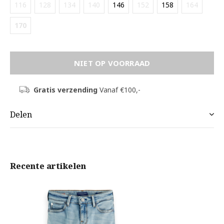
116
128
134
140
146
152
158
164
170
NIET OP VOORRAAD
Gratis verzending
Vanaf €100,-
Delen
Recente artikelen