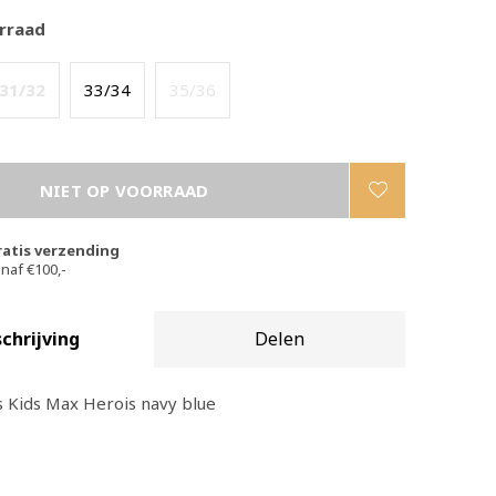
rraad
31/32
33/34
35/36
NIET OP VOORRAAD
ratis verzending
naf €100,-
chrijving
Delen
 Kids Max Herois navy blue