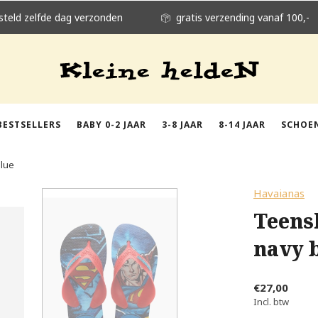
steld zelfde dag verzonden
gratis verzending vanaf 100,-
BESTSELLERS
BABY 0-2 JAAR
3-8 JAAR
8-14 JAAR
SCHOE
blue
Havaianas
Teens
navy 
€27,00
Incl. btw