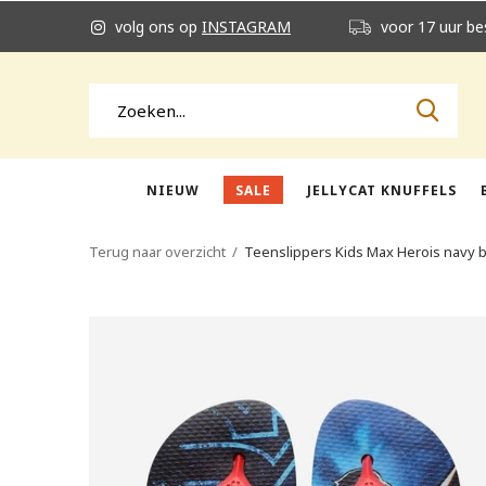
volg ons op
INSTAGRAM
voor 17 uur be
NIEUW
SALE
JELLYCAT KNUFFELS
Terug naar overzicht
Teenslippers Kids Max Herois navy 