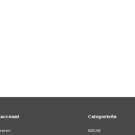
 account
Categorieën
treren
NIEUW