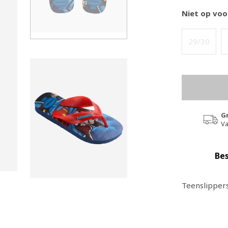
Niet op voo
29/30
G
Va
Bes
Teenslippers