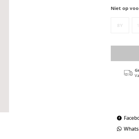
Niet op voo
8Y
G
Va
Faceb
Whats