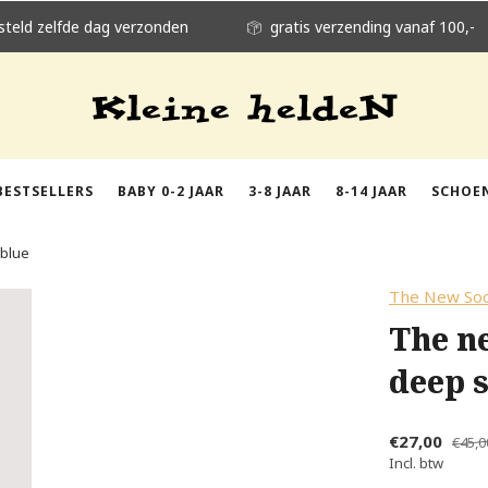
steld zelfde dag verzonden
gratis verzending vanaf 100,-
BESTSELLERS
BABY 0-2 JAAR
3-8 JAAR
8-14 JAAR
SCHOE
 blue
The New Soc
The ne
deep s
€27,00
€45,0
Incl. btw