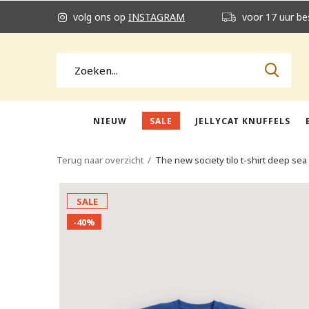
volg ons op
INSTAGRAM
voor 17 uur be
NIEUW
SALE
JELLYCAT KNUFFELS
Terug naar overzicht
The new society tilo t-shirt deep sea
SALE
-40%