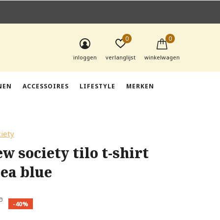
0
0
inloggen
verlanglijst
winkelwagen
NEN
ACCESSOIRES
LIFESTYLE
MERKEN
iety
w society tilo t-shirt
ea blue
0
-40%