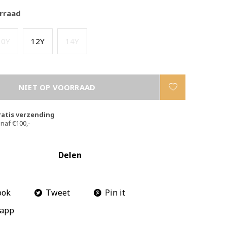
rraad
10Y
12Y
14Y
NIET OP VOORRAAD
ratis verzending
naf €100,-
Delen
ook
Tweet
Pin it
app