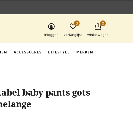
0
0
inloggen
verlanglijst
winkelwagen
NEN
ACCESSOIRES
LIFESTYLE
MERKEN
Label baby pants gots
melange