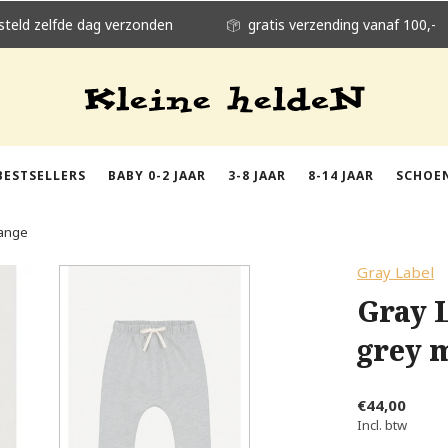
steld zelfde dag verzonden
gratis verzending vanaf 100,-
BESTSELLERS
BABY 0-2 JAAR
3-8 JAAR
8-14 JAAR
SCHOE
lange
Gray Label
Gray 
grey 
€44,00
Incl. btw