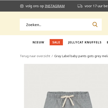
volg ons op
INSTAGRAM
voor 17 uur be
NIEUW
SALE
JELLYCAT KNUFFELS
Terug naar overzicht
Gray Label baby pants gots grey me