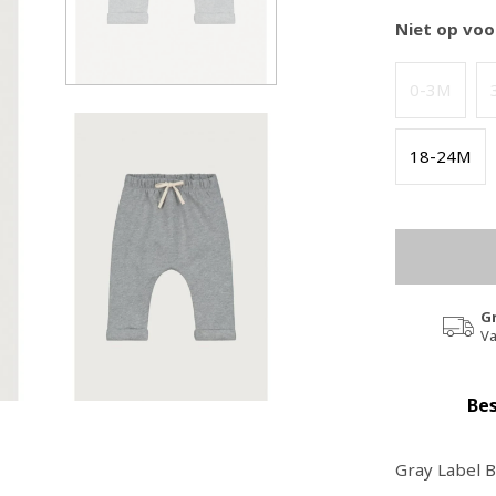
Niet op voo
0-3M
18-24M
G
Va
Bes
Gray Label 