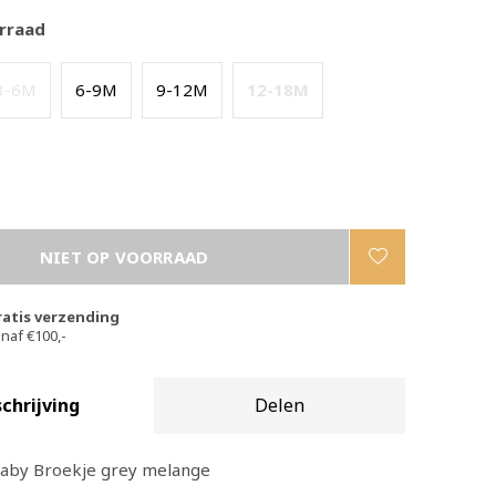
rraad
3-6M
6-9M
9-12M
12-18M
NIET OP VOORRAAD
ratis verzending
naf €100,-
chrijving
Delen
Baby Broekje grey melange