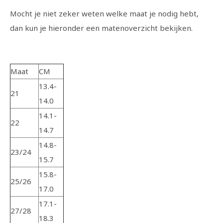
Mocht je niet zeker weten welke maat je nodig hebt,
dan kun je hieronder een matenoverzicht bekijken.
Maat
CM
13.4-
21
14.0
14.1-
22
14.7
14.8-
23/24
15.7
15.8-
25/26
17.0
17.1-
27/28
18.3