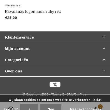
Havaianas
Havaianas logomania ruby red
€25,00
Klantenservice
Mijn account
Categorieën
Over ons
© Copyright
2026
- Theme By
DMWS
x
Plus+
Wij slaan cookies op om onze website te verbeteren. Is dat
0
0
akkoord?
Ja
Nee
Meer over cookies »