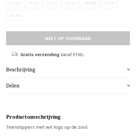
27/28
29/30
31/32
33/34
35/36
37/38
39/40
NIET OP VOORRAAD
Gratis verzending
Vanaf €100,-
Beschrijving
Delen
Productomschrijving
Teenslippers met wit logo op de zool.