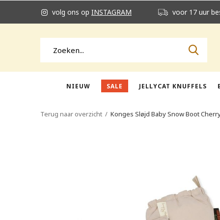
volg ons op
INSTAGRAM
voor 17 uur be
NIEUW
SALE
JELLYCAT KNUFFELS
Terug naar overzicht
Konges Sløjd Baby Snow Boot Cherry