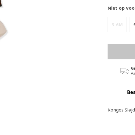
Niet op voo
3-6M
G
Va
Bes
Konges Sløj