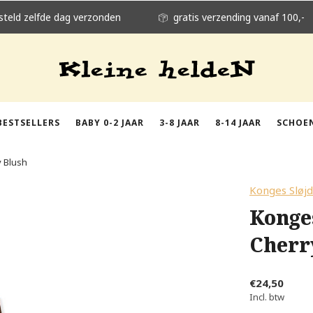
steld zelfde dag verzonden
gratis verzending vanaf 100,-
BESTSELLERS
BABY 0-2 JAAR
3-8 JAAR
8-14 JAAR
SCHOE
 Blush
Konges Sløjd
Konge
Cherr
€24,50
Incl. btw