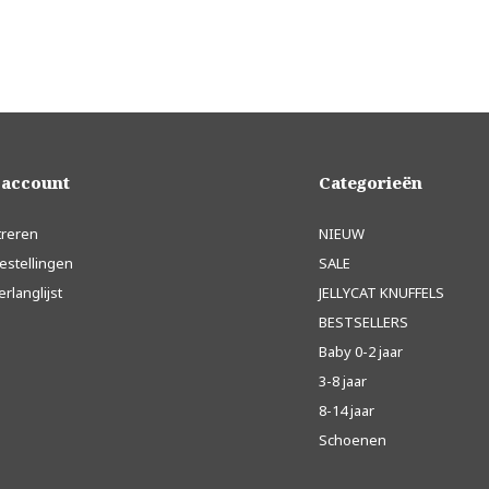
 account
Categorieën
treren
NIEUW
estellingen
SALE
erlanglijst
JELLYCAT KNUFFELS
BESTSELLERS
Baby 0-2 jaar
3-8 jaar
8-14 jaar
Schoenen