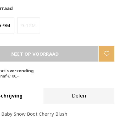
rraad
6-9M
9-12M
NIET OP VOORRAAD
ratis verzending
naf €100,-
chrijving
Delen
d Baby Snow Boot Cherry Blush