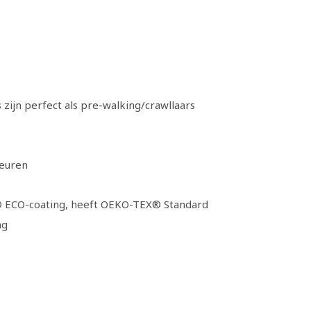
ijn perfect als pre-walking/crawllaars
leuren
 ECO-coating, heeft OEKO-TEX® Standard
ng