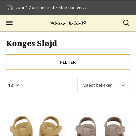
voor 17 uur besteld zelfde dag verzonden
gratis verzending v
Konges Sløjd
FILTER