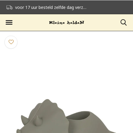
voor 17 uur besteld zelfde dag verzonden
gratis verzending v