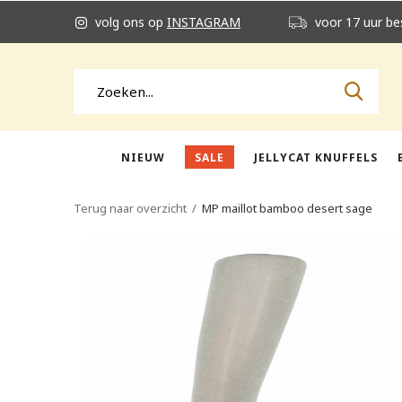
volg ons op
INSTAGRAM
voor 17 uur be
NIEUW
SALE
JELLYCAT KNUFFELS
Terug naar overzicht
MP maillot bamboo desert sage