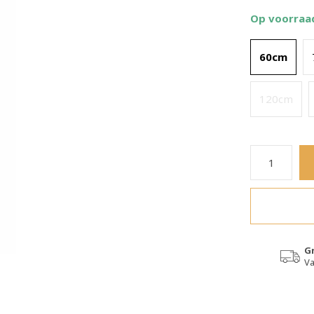
Op voorraa
60cm
120cm
G
Va