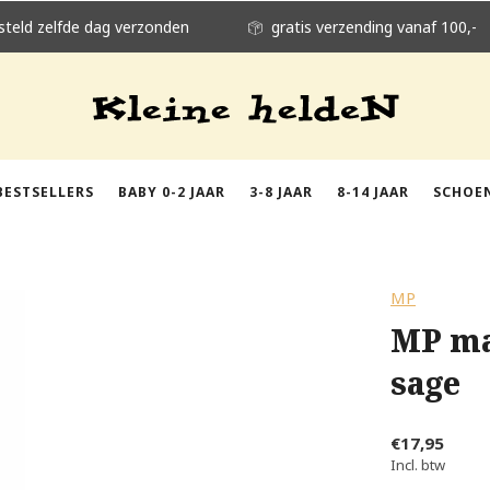
steld zelfde dag verzonden
gratis verzending vanaf 100,-
BESTSELLERS
BABY 0-2 JAAR
3-8 JAAR
8-14 JAAR
SCHOE
MP
MP ma
sage
€17,95
Incl. btw