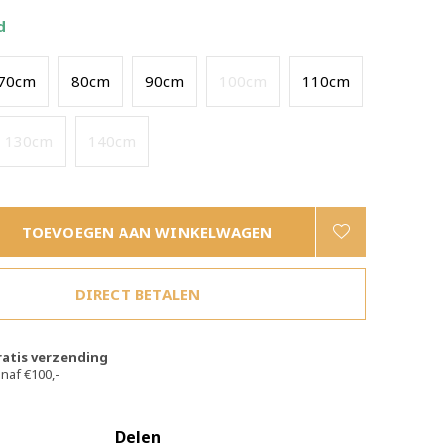
d
70cm
80cm
90cm
100cm
110cm
130cm
140cm
TOEVOEGEN AAN WINKELWAGEN
DIRECT BETALEN
ratis verzending
naf €100,-
Delen