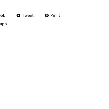
ook
Tweet
Pin it
app