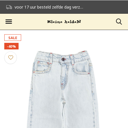
voor 17 uur besteld zelfde dag verzonden
gratis verzending v
SALE
-40%