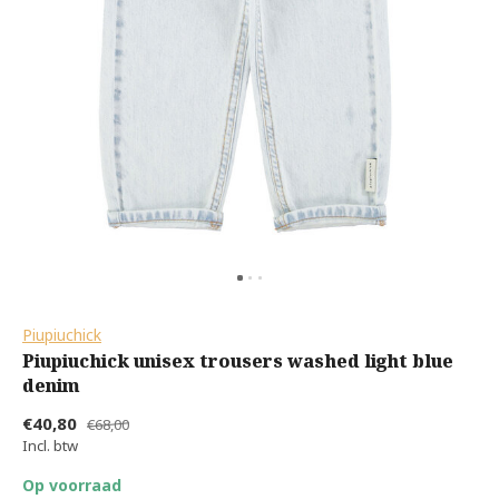
Piupiuchick
Piupiuchick unisex trousers washed light blue
denim
€40,80
€68,00
Incl. btw
Op voorraad