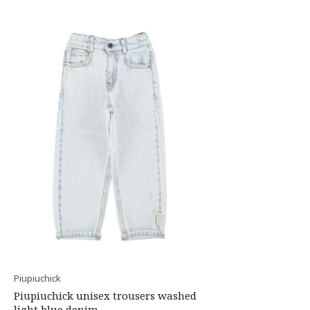
Piupiuchick
Piupiuchick unisex trousers washed
light blue denim