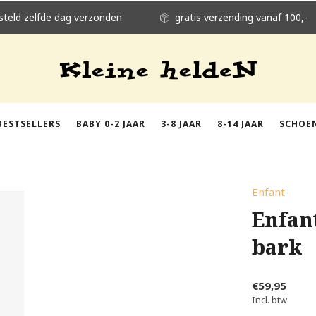
steld zelfde dag verzonden
gratis verzending vanaf 100,-
BESTSELLERS
BABY 0-2 JAAR
3-8 JAAR
8-14 JAAR
SCHOE
Enfant
Enfan
bark
€59,95
Incl. btw