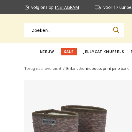
volg ons op
INSTAGRAM
voor 17 uur be
NIEUW
SALE
JELLYCAT KNUFFELS
Terug naar overzicht
Enfant thermoboots print pine bark