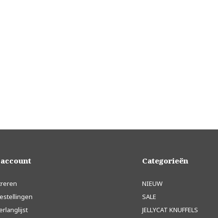
 account
Categorieën
treren
NIEUW
estellingen
SALE
erlanglijst
JELLYCAT KNUFFELS