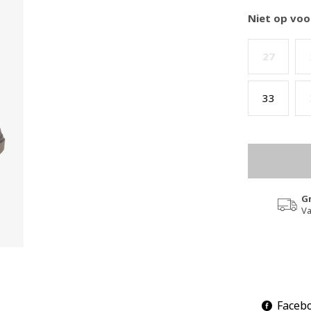
Niet op voo
27
33
G
Va
Faceb