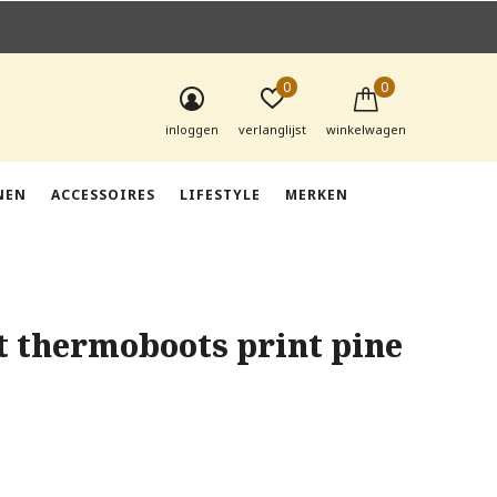
0
0
inloggen
verlanglijst
winkelwagen
NEN
ACCESSOIRES
LIFESTYLE
MERKEN
t thermoboots print pine