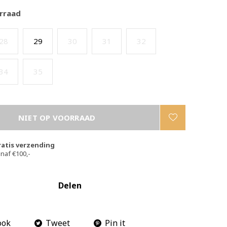
rraad
28
29
30
31
32
34
35
NIET OP VOORRAAD
ratis verzending
naf €100,-
Delen
ook
Tweet
Pin it