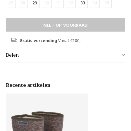
27
28
29
30
31
32
33
34
35
NIET OP VOORRAAD
Gratis verzending
Vanaf €100,-
Delen
Recente artikelen