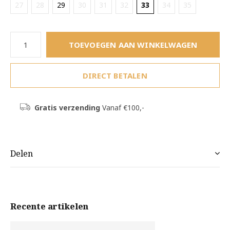
27
28
29
30
31
32
33
34
35
TOEVOEGEN AAN WINKELWAGEN
DIRECT BETALEN
Gratis verzending
Vanaf €100,-
Delen
Recente artikelen