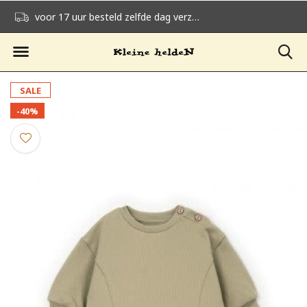
voor 17 uur besteld zelfde dag verzonden
gratis verzending v
SALE
-40%