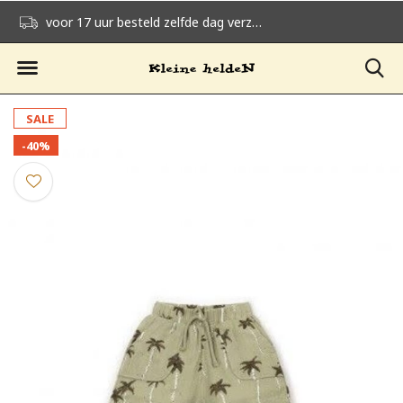
voor 17 uur besteld zelfde dag verzonden
gratis verzending v
SALE
-40%