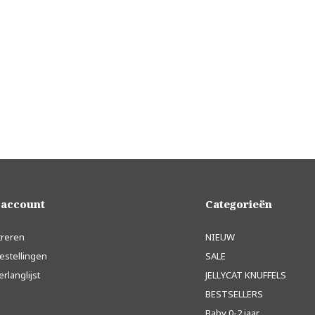
 account
Categorieën
treren
NIEUW
estellingen
SALE
erlanglijst
JELLYCAT KNUFFELS
BESTSELLERS
Baby 0-2 jaar