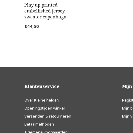
Play up printed
embellished jersey
sweater copenhaga
€44,50
Klantenservice
Mijn
Over Kleine heldeN
Regis
Openingstijden winkel
Mijn b
Verzenden & retourneren
Mijn v
Betaalmethoden
Algemene voorwaarden