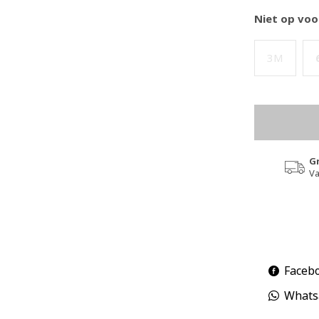
Niet op voo
3M
G
Va
Faceb
Whats