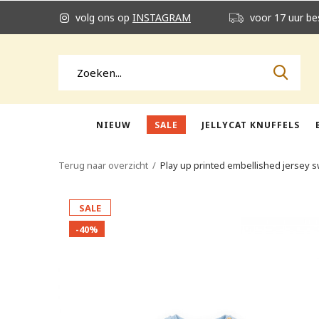
volg ons op
INSTAGRAM
voor 17 uur be
NIEUW
SALE
JELLYCAT KNUFFELS
Terug naar overzicht
Play up printed embellished jersey
SALE
-40%