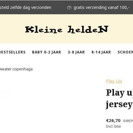
steld zelfde dag verzonden
gratis verzending vanaf 100,-
BESTSELLERS
BABY 0-2 JAAR
3-8 JAAR
8-14 JAAR
SCHOE
 sweater copenhaga
Play Up
Play 
jerse
€26,70
€44,5
Incl. btw