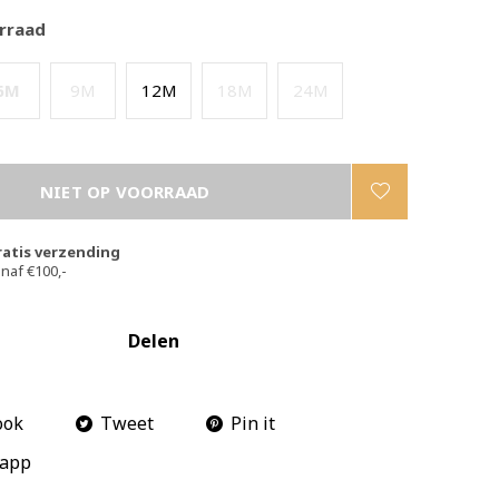
rraad
6M
9M
12M
18M
24M
NIET OP VOORRAAD
ratis verzending
naf €100,-
Delen
ook
Tweet
Pin it
app