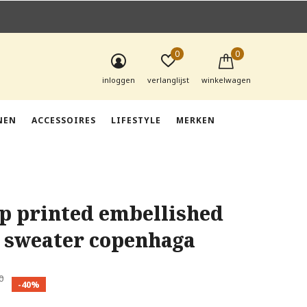
0
0
inloggen
verlanglijst
winkelwagen
NEN
ACCESSOIRES
LIFESTYLE
MERKEN
up printed embellished
y sweater copenhaga
0
-40%